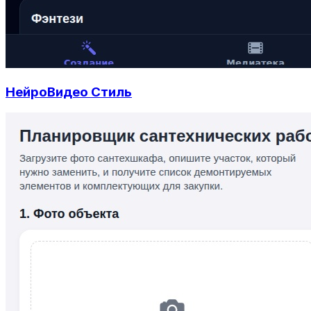
НейроВидео Стиль