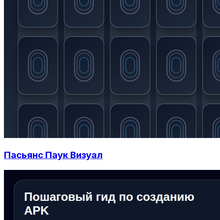
Пасьянс Паук Визуал